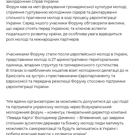
закордонних справ України.
Форум мав на меті формування громадянської культури молоді,
сприяння гуртуванню молодіжних лідерів та декларуванні
спільного прагнення молоді в ході процесу євроінтеграції
України. Серед іншого учасники Форуму обговорили виклики,
що наразі стоять перед Україною, та ключові аспекти
подальшого розвитку країни, де особлива увага відводиться
ролі молоді та міжнародних партнерів.
Учасниками Форуму стали посли європейської молоді в Україні,
представники молоді із 27 адміністративно-територіальних
одиниць, владних структур та громадянського суспільства.
В планах із найближчих ініціатив візит молодіжної делегації до м.
Брюссель на зустріч з преставниками Європарламенту та
Єврокомісії та передача резолюції Форуму стосовно підтримки
євроінтеграції України.
"Ми вдячні організаторам за можливість долучитися до цієї події
та підтримати українську молодь через Всеукраїнський
молодіжний форум, – коментує генеральний директор компанії
"Левада Карго" Володимир Деменко. – Впевнений, що завдяки
спільним зусиллям держави та бізнесу молоді люди матимуть
можливість самореалізації та будуть залишатись в Україні і
робити власний внесок у розвиток країни".