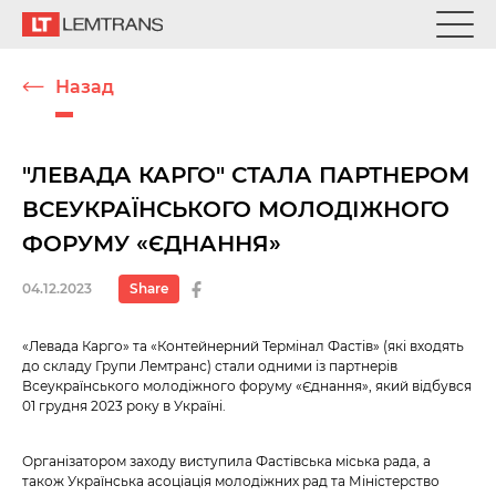
Назад
"ЛЕВАДА КАРГО" СТАЛА ПАРТНЕРОМ
ВСЕУКРАЇНСЬКОГО МОЛОДІЖНОГО
ФОРУМУ «ЄДНАННЯ»
04.12.2023
Share
«Левада Карго» та «Контейнерний Термінал Фастів» (які входять
до складу Групи Лемтранс) стали одними із партнерів
Всеукраїнського молодіжного форуму «Єднання», який відбувся
01 грудня 2023 року в Україні.
Організатором заходу виступила Фастівська міська рада, а
також Українська асоціація молодіжних рад та Міністерство