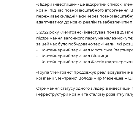
«Лідери інвестицій» - це відкритий список член
країні під час повномасштабного вторгнення. 
переживає складні часи через повномасштабну 
адаптуватися до нових реалій та забезпечити п
З 2022 року «Лемтранс» інвестував понад 25 млн 
підтримання вагонного парку на належному тех
за цей час було побудовано термінали, які роз
- Контейнерний термінал Мостиська (партнерс
- Контейнерний термінал Вінниця
- Контейнерний термінал Фастів (партнерськи
«Група “Лемтранс” продовжує реалізовувати ін
компанії "Лемтранс" Володимир Мезенцев. – Ці 
Отримання статусу одного з лідерів інвестицій 
інфраструктури країни та сталому розвитку галу