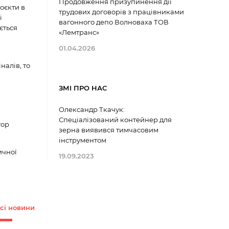
Продовження призупинення дії
роєкти в
трудових договорів з працівниками
і
вагонного депо Волноваха ТОВ
ється
«Лемтранс»
01.04.2026
налів, то
ЗМІ ПРО НАС
Олександр Ткачук:
Спеціалізований контейнер для
тор
зерна виявився тимчасовим
інструментом
ичної
19.09.2023
сі новини