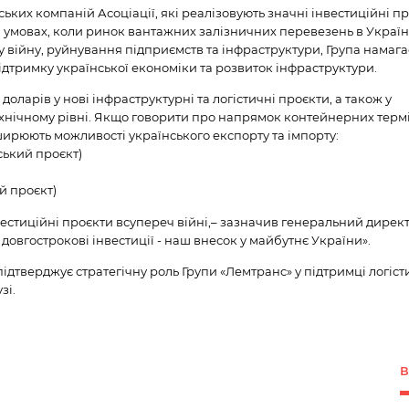
ських компаній Асоціації, які реалізовують значні інвестиційні п
В умовах, коли ринок вантажних залізничних перевезень в Україн
війну, руйнування підприємств та інфраструктури, Група намага
ідтримку української економіки та розвиток інфраструктури.
доларів у нові інфраструктурні та логістичні проєкти, а також у
нічному рівні. Якщо говорити про напрямок контейнерних термі
ширюють можливості українського експорту та імпорту:
ький проєкт)
й проєкт)
вестиційні проєкти всупереч війні,– зазначив генеральний дирек
довгострокові інвестиції - наш внесок у майбутнє України».
підтверджує стратегічну роль Групи «Лемтранс» у підтримці логіст
зі.
В