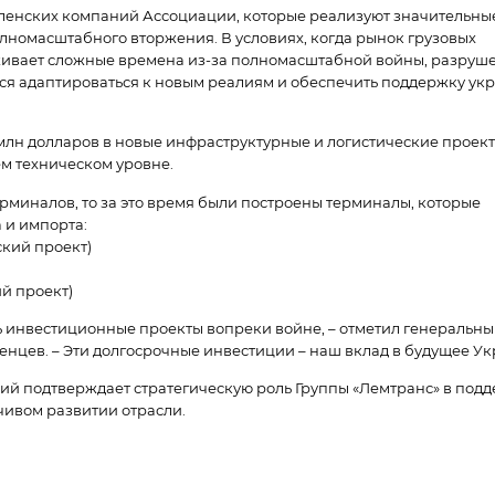
членских компаний Ассоциации, которые реализуют значительны
лномасштабного вторжения. В условиях, когда рынок грузовых
ивает сложные времена из-за полномасштабной войны, разруш
ся адаптироваться к новым реалиям и обеспечить поддержку ук
 млн долларов в новые инфраструктурные и логистические проект
м техническом уровне.
рминалов, то за это время были построены терминалы, которые
 и импорта:
кий проект)
й проект)
ь инвестиционные проекты вопреки войне, – отметил генеральн
цев. – Эти долгосрочные инвестиции – наш вклад в будущее Ук
ций подтверждает стратегическую роль Группы «Лемтранс» в под
чивом развитии отрасли.