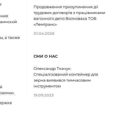
е
Продовження призупинення дії
трудових договорів з працівниками
ения
вагонного депо Волноваха ТОВ
раинской
«Лемтранс»
01.04.2026
ы, а также
СМИ О НАС
Олександр Ткачук:
Спеціалізований контейнер для
зерна виявився тимчасовим
інструментом
ый
раины».
19.09.2023
держке