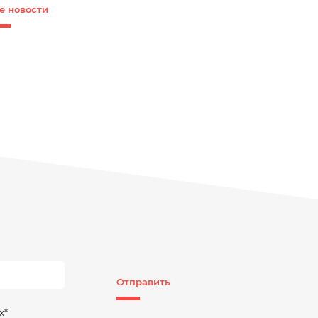
е новости
Отправить
х*