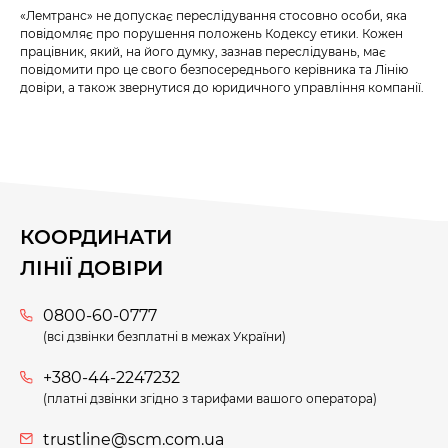
«Лемтранс» не допускає переслідування стосовно особи, яка
повідомляє про порушення положень Кодексу етики. Кожен
працівник, який, на його думку, зазнав переслідувань, має
повідомити про це свого безпосереднього керівника та Лінію
довіри, а також звернутися до юридичного управління компанії.
КООРДИНАТИ
ЛІНІЇ ДОВІРИ
0800-60-0777
(всі дзвінки безплатні в межах України)
+380-44-2247232
(платні дзвінки згідно з тарифами вашого оператора)
trustline@scm.com.ua