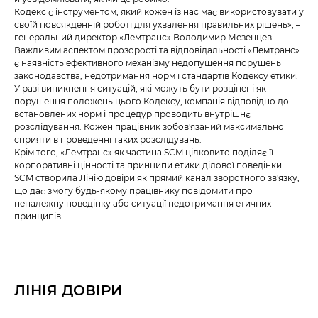
Кодекс є інструментом, який кожен із нас має використовувати у
своїй повсякденній роботі для ухвалення правильних рішень», –
генеральний директор «Лемтранс» Володимир Мезенцев.
Важливим аспектом прозорості та відповідальності «Лемтранс»
є наявність ефективного механізму недопущення порушень
законодавства, недотримання норм і стандартів Кодексу етики.
У разі виникнення ситуацій, які можуть бути розцінені як
порушення положень цього Кодексу, компанія відповідно до
встановлених норм і процедур проводить внутрішнє
розслідування. Кожен працівник зобов'язаний максимально
сприяти в проведенні таких розслідувань.
Крім того, «Лемтранс» як частина SCM цілковито поділяє її
корпоративні цінності та принципи етики ділової поведінки.
SCM створила Лінію довіри як прямий канал зворотного зв'язку,
що дає змогу будь-якому працівнику повідомити про
неналежну поведінку або ситуації недотримання етичних
принципів.
ЛІНІЯ ДОВІРИ