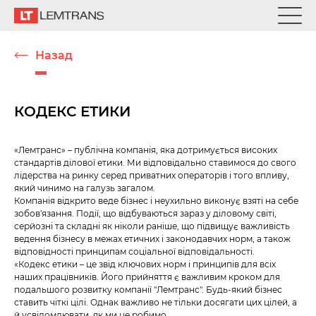
Назад
КОДЕКС ЕТИКИ
«Лемтранс» – публічна компанія, яка дотримується високих
стандартів ділової етики. Ми відповідально ставимося до свого
лідерства на ринку серед приватних операторів і того впливу,
який чинимо на галузь загалом.
Компанія відкрито веде бізнес і неухильно виконує взяті на себе
зобов'язання. Події, що відбуваються зараз у діловому світі,
серйозні та складні як ніколи раніше, що підвищує важливість
ведення бізнесу в межах етичних і законодавчих норм, а також
відповідності принципам соціальної відповідальності.
«Кодекс етики – це звід ключових норм і принципів для всіх
наших працівників. Його прийняття є важливим кроком для
подальшого розвитку компанії "Лемтранс". Будь-який бізнес
ставить чіткі цілі. Однак важливо не тільки досягати цих цілей, а
й усвідомлювати, як ми це робимо.