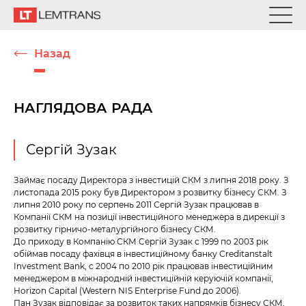
Назад
НАГЛЯДОВА РАДА
Сергій Зузак
Займає посаду Директора з інвестицій СКМ з липня 2018 року. З
листопада 2015 року був Директором з розвитку бізнесу СКМ. З
липня 2010 року по серпень 2011 Сергій Зузак працював в
Компанії СКМ на позиції інвестиційного менеджера в дирекції з
розвитку гірничо-металургійного бізнесу СКМ.
До приходу в Компанію СКМ Сергій Зузак c 1999 по 2003 рік
обіймав посаду фахівця в інвестиційному банку Creditanstalt
Investment Bank, c 2004 по 2010 рік працював інвестиційним
менеджером в міжнародній інвестиційній керуючій компанії,
Horizon Capital (Western NIS Enterprise Fund до 2006).
Пан Зузак відповідає за розвиток таких напрямків бізнесу СКМ,