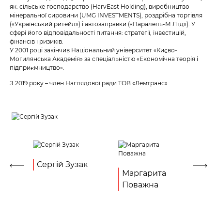
як: сільське господарство (HarvEast Holding), виробництво
мінеральної сировини (UMG INVESTMENTS), роздрібна торгівля
(«Український ритейл») і автозаправки («Паралель-М Лтд»). У
сфері його відповідальності питання: стратегії, інвестицій,
фінансів і ризиків.
У 2001 році закінчив Національний університет «Києво-
Могилянська Академія» за спеціальністю «Економічна теорія і
підприємництво».
З 2019 року – член Наглядової ради ТОВ «Лемтранс».
Сергій Зузак
М
Маргарита
Поважна