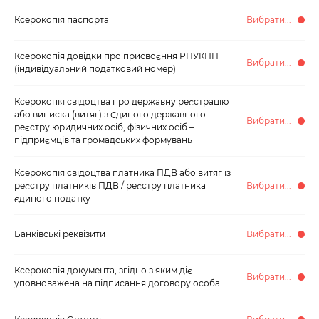
Ксерокопія паспорта
Вибрати...
Ксерокопія довідки про присвоєння РНУКПН
Вибрати...
(індивідуальний податковий номер)
Ксерокопія свідоцтва про державну реєстрацію
або виписка (витяг) з Єдиного державного
Вибрати...
реєстру юридичних осіб, фізичних осіб –
підприємців та громадських формувань
Ксерокопія свідоцтва платника ПДВ або витяг із
реєстру платників ПДВ / реєстру платника
Вибрати...
єдиного податку
Банківські реквізити
Вибрати...
Ксерокопія документа, згідно з яким діє
Вибрати...
уповноважена на підписання договору особа