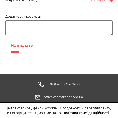
Ксерокопія Статуту
Вибрати...
Додаткова інформація
Надіслати
+38 (044) 224-69-80
office@lemtrans.com.ua
Цей сайт збирає файли «cookie». Продовжуючи перегляд сайту,
ви погоджуєтесь з умовами нашої
Політики конфіденційності